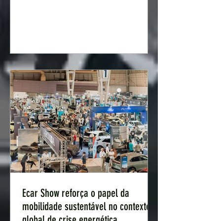
com uma mensagem clara: a transição
para a mobilidade elétrica é hoje uma
necessidade económica e ambiental.
Este ano, o evento integra também o
Ecar Com – Salão de Viaturas
Comerciais Híbridas e Elétricas, o
primeiro espaço em Portugal
inteiramente dedicado
Ecar Show reforça o papel da
mobilidade sustentável no contexto
global de crise energética