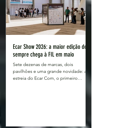
Ecar Show 2026: a maior edição de
sempre chega à FIL em maio
Sete dezenas de marcas, dois
pavilhões e uma grande novidade: a
estreia do Ecar Com, o primeiro
espaço em Portugal dedicado à
eletrificação dos veículos comerciais.
O Ecar Show – Salão do Automóvel
Híbrido e Elétrico, abre portas entre os
dias 15 e 17 de maio de 2026, na FIL -
Feira Internacional de Lisboa, das
10h00 às 20h00. A próxima vai ser a