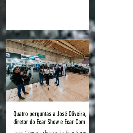
com números verdadeiramente
impressionantes. Mais de 400 modelos
em exposição. Mais de 150 modelos
disponíveis para test-drive. 85
expositores. 25 modelos em estreia.
Seis marcas em estreia absoluta. Com
os apoios estatais à compra de
veículos elétricos em vigor, o ECAR
Show — Salão do Automóvel Híbrido
e Elétrico — e o ECAR Com — Veíc
Quatro perguntas a José Oliveira,
diretor do Ecar Show e Ecar Com
José Oliveira, diretor do Ecar Show,