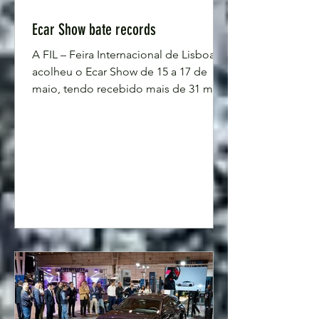
Ecar Show bate records
A FIL – Feira Internacional de Lisboa
acolheu o Ecar Show de 15 a 17 de
maio, tendo recebido mais de 31 mil
visitantes. O ECAR Show – Salão do
Automóvel Híbrido e Elétrico e o
ECAR COM – Salão do Comercial
Elétrico, encerraram a edição de 2026
com resultados históricos, afirmando-
se como o maior evento Ibérico
dedicado à mobilidade sustentável e
um dos maiores da Europa. Ao longo
dos três dias do evento, passaram
pelo certame 31 091 visitantes, o que
representa um crescimento