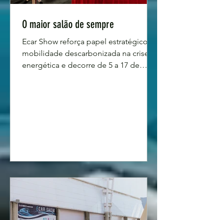
O maior salão de sempre
Ecar Show reforça papel estratégico da
mobilidade descarbonizada na crise
energética e decorre de 5 a 17 de
maio. O evento integra o Ecar Com,
salão dedicado a veículos comerciais
elétricos, e reúne fabricantes,
importadores, operadores de frotas e
soluções de mobilidade elétrica, num
espaço dedicado aos profissionais e
ao público em geral, momento em
que a crise energética provocada pelo
conflito no Médio Oriente pressiona
mercados e acelera decisões de
descarbonização. Esta