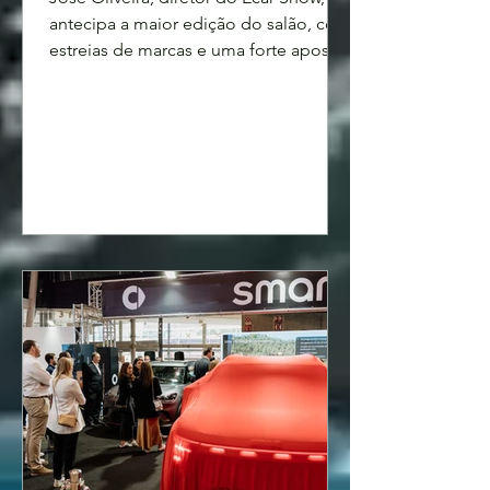
antecipa a maior edição do salão, com
estreias de marcas e uma forte aposta
em soluções para frotas. O Ecar Com
reúne veículos comerciais,
infraestruturas de carregamento e
serviços B2B num momento de
aceleração da eletrificação do
mercado. Para consumidores e
empresas, a edição de 2026 promete
test‑drives, informação prática e
ofertas que respondem à crise
energética e ao crescimento do
mercado. 1. O que se pode esperar da
próxima edição