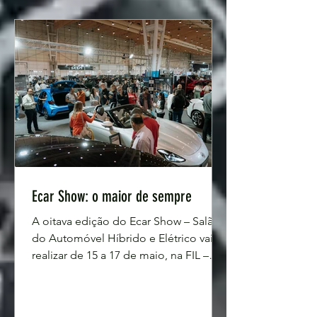
oitava edição e promete ser a mais
ambiciosa de sempre. Pela primeira
vez, o certame vai ocupar dois
pavilhões da FIL, refletindo o
Ecar Show: o maior de sempre
A oitava edição do Ecar Show – Salão
do Automóvel Híbrido e Elétrico vai-se
realizar de 15 a 17 de maio, na FIL –
Feira Internacional de Lisboa, Parque
das Nações, com o maior número de
marcas presentes de sempre e chega