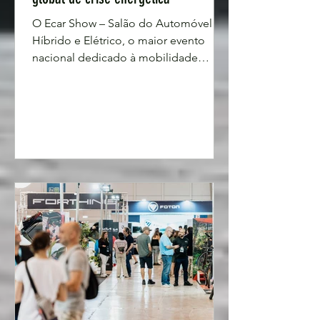
O Ecar Show – Salão do Automóvel
Híbrido e Elétrico, o maior evento
nacional dedicado à mobilidade
sustentável, regressa à FIL – Feira
Internacional de Lisboa, de 15 a 17 de
maio, com ambição renovada. A
mobilidade sustentável ganha nova
urgência num cenário de crise
energética. Por isso, acelerar a
transição energética num momento
em que a instabilidade geopolítica
volta a expor a vulnerabilidade das
economias dependentes de
combustíveis fósseis é cada vez mais
fundamental.