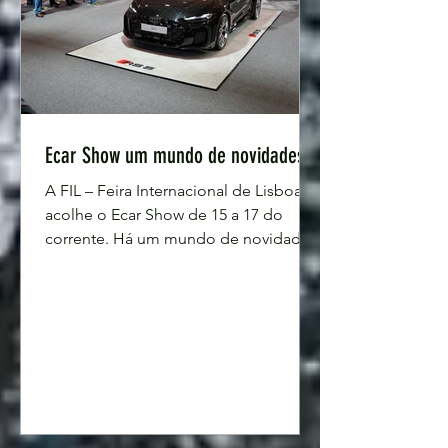
Ecar Show um mundo de novidades
A FIL – Feira Internacional de Lisboa
acolhe o Ecar Show de 15 a 17 do
corrente. Há um mundo de novidades
à espera dos visitantes, sendo o Ecar
Com uma delas. No programa do
certame, que abriu portas às dez da
manhã de sexta-feira, dia 15 de maio,
destacam-se as novidades do
mercado, com uma estreia
interncional, o Jeep Avenger versão
europeia, primeiro SUV 100% elétrico