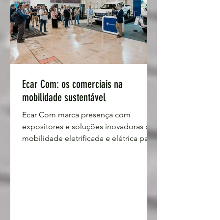
Ecar Com: os comerciais na
mobilidade sustentável
Ecar Com marca presença com
expositores e soluções inovadoras de
mobilidade eletrificada e elétrica para
área comercial, no 8º Ecar Show, na
FIL, de 15 a 17 de maio próximo. O
Ecar Show – Salão do Automóvel
Híbrido e Elétrico, mais uma vez se vai
realizar na FIL – Feira Internacional de
Lisboa, no Parque das Nações e vai