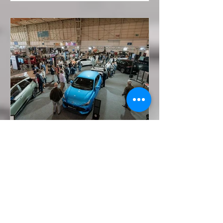
reunir praticamente a totalidade de
empresas, marcas e especialistas
dedicados à mobilidade sustentável,
do mercado nacional. O Ecar Show
tem o objetivo clar
Ecar Show regressa à FIL com
número recorde de marcas e integra
ECAR COM
A maior feira de mobilidade elétrica
em Portugal está de volta. O Ecar
Show – Salão do Automóvel Híbrido e
Elétrico realiza‑se de 15 a 17 de maio