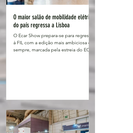
O maior salão de mobilidade elétrica
do país regressa a Lisboa
O Ecar Show prepara-se para regressar
à FIL com a edição mais ambiciosa de
sempre, marcada pela estreia do ECAR
Com, o novo espaço dedicado aos
veículos comerciais híbridos e
elétricos. José Oliveira, diretor do
certame, sublinha que esta expansão
“reflete a maturidade e o dinamismo
da mobilidade elétrica em Portugal”.
Depois de receber mais de 22 mil
visitantes na última edição e reunir 42
marcas automóveis e 24 fornecedores
especializados, o evento volta a
crescer, passan