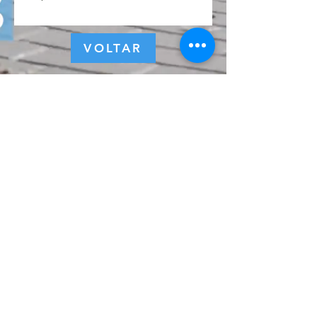
VOLTAR
© 2022 por ZEST - Marketing e Eventos.
Política de Privacidade
Assine a nossa 
newsletter • Não perca 
as novidades!
Email
*
Inscreva-se
Eu quero subscrever a 
lista de email.