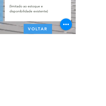
(limitado ao estoque e
disponibilidade existente)
VOLTAR
© 2022 por ZEST - Marketing e Eventos.
Política de Privacidade
Assine a nossa 
newsletter • Não perca 
as novidades!
Email
*
Inscreva-se