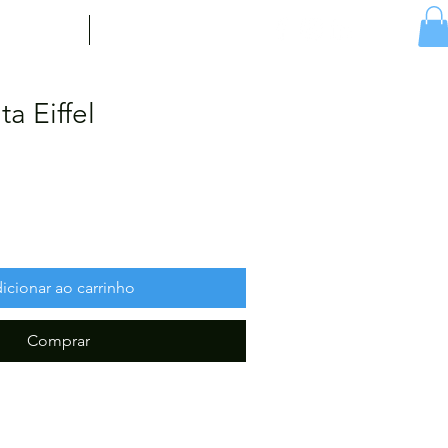
ícias
Contacto
ta Eiffel
icionar ao carrinho
Comprar