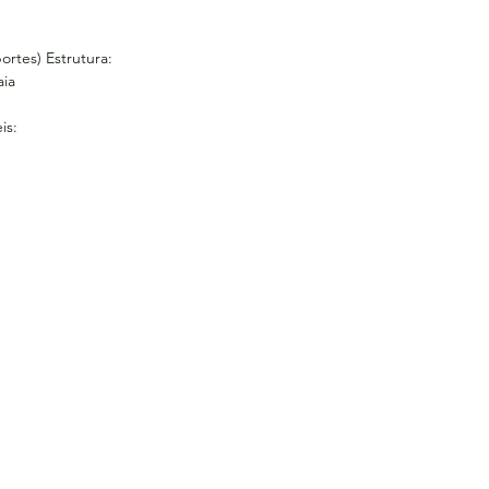
rtes) Estrutura:
aia
is: