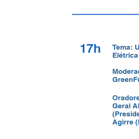
17h
Tema: U
Elétrica
Moderaç
GreenF
Oradore
Geral A
(Presid
Agirre 