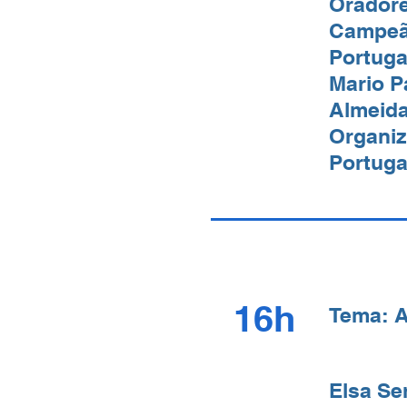
Oradore
Campeã
Portuga
Mario P
Almeida
Organi
Portuga
16h
Tema: A
Elsa Se