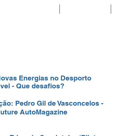
Expositores
Agenda
Not
ovas Energias no Desporto
el - Que desafios?
ão: Pedro Gil de Vasconcelos -
uture AutoMagazine