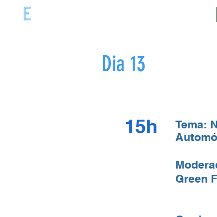
ECAR COM
Dia 13
15h
Tema: N
Automóv
Moderaç
Green F