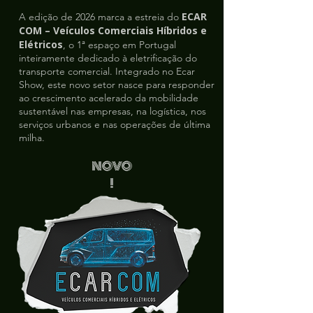
ECAR
A edição de 2026 marca a estreia do
COM – Veículos Comerciais Híbridos e
Elétricos
, o 1ª espaço em Portugal
inteiramente dedicado à eletrificação do
transporte comercial. Integrado no Ecar
Show, este novo setor nasce para responder
ao crescimento acelerado da mobilidade
sustentável nas empresas, na logística, nos
serviços urbanos e nas operações de última
milha.
NOVO
!