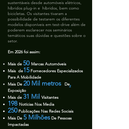
sustentáveis desde automóveis elétricos,
híbridos plug-in e híbridos, bem como
bicicletas. Os visitantes tivaram a
possibilidade de testarem os diferentes
modelos disponíveis em test-drive além de
poderem esclarecer nos seminários
temáticos suas dúvidas e questões sobre o
setor.
Em 2026 foi assim:
50
Mais de
Marcas Automóveis
15
Mais de
Fornecedores Especializados
Para A Mobilidade
20 Mil metros
Mais De
De
2
Exposição
31 Mil
Mais de
Visitantes
198
Notícias Nos Media
250
Publicações Nas Redes Sociais
5 Milhões
Mais De
De Pessoas
Impactadas