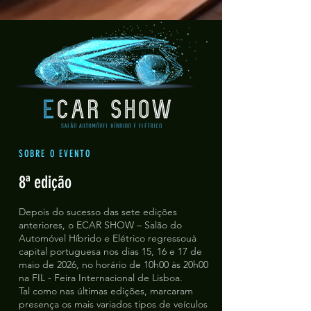
SOBRE O EVENTO
8ª edição
Depois do sucesso das sete edições
anteriores, o ECAR SHOW – Salão do
Automóvel Híbrido e Elétrico regressouà
capital portuguesa nos dias 15, 16 e 17 de
maio de 2026, no horário de 10h00 às 20h00
na FIL - Feira Internacional de Lisboa.
Tal como nas últimas edições, marcaram
presença os mais variados tipos de veículos