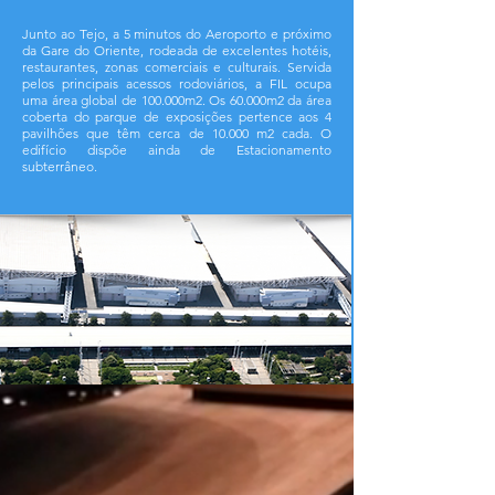
Junto ao Tejo, a 5 minutos do Aeroporto e próximo
da Gare do Oriente, rodeada de excelentes hotéis,
restaurantes, zonas comerciais e culturais. Servida
pelos principais acessos rodoviários, a FIL ocupa
uma área global de 100.000m2. Os 60.000m2 da área
coberta do parque de exposições pertence aos 4
pavilhões que têm cerca de 10.000 m2 cada. O
edifício dispõe ainda de Estacionamento
subterrâneo.