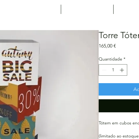
Expositores
Agenda
Not
Torre Tót
Preço
165,00 €
Quantidade
*
Ad
Tótem em cubos enca
(limitado ao estoque