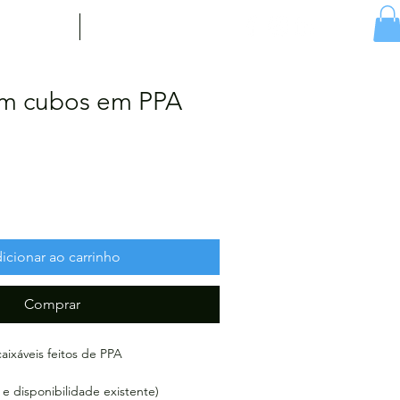
ícias
Contacto
em cubos em PPA
icionar ao carrinho
Comprar
ixáveis feitos de PPA
 e disponibilidade existente)