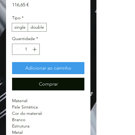
Preço
116,65 €
Tipo
*
single
double
Quantidade
*
Adicionar ao carrinho
Comprar
Material:
Pele Sintética
Cor do material:
Branco
Estrutura:
Metal