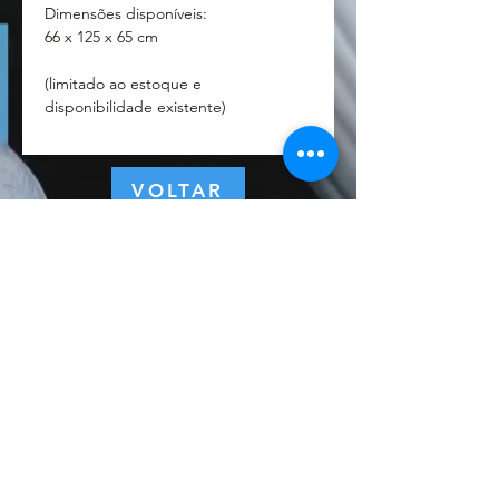
Dimensões disponíveis:
66 x 125 x 65 cm
(limitado ao estoque e
disponibilidade existente)
VOLTAR
© 2022 por ZEST - Marketing e Eventos.
Política de Privacidade
Assine a nossa 
newsletter • Não perca 
as novidades!
Email
*