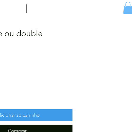
ícias
Contacto
le ou double
icionar ao carrinho
Comprar