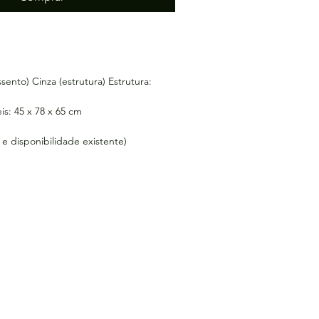
sento) Cinza (estrutura) Estrutura:
s: 45 x 78 x 65 cm
 e disponibilidade existente)