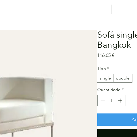
Expositores
Agenda
Not
Sofá sing
Bangkok
Preço
116,65 €
Tipo
*
single
double
Quantidade
*
Ad