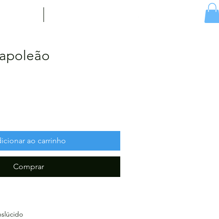
ícias
Contacto
Napoleão
icionar ao carrinho
Comprar
nslúcido