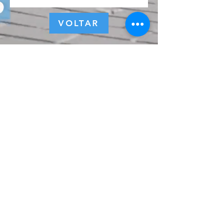
VOLTAR
© 2022 por ZEST - Marketing e Eventos.
Política de Privacidade
Assine a nossa 
newsletter • Não perca 
as novidades!
Email
*
Inscreva-se
Eu quero subscrever a 
lista de email.