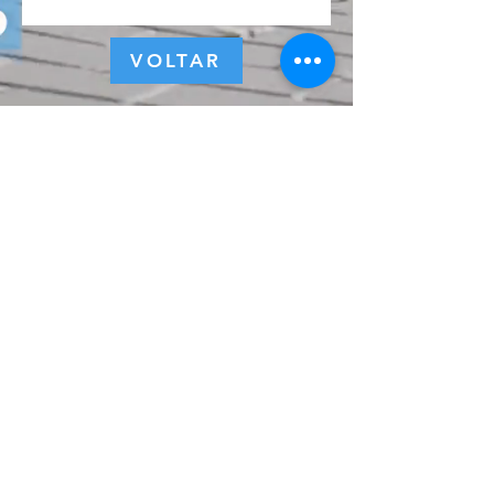
VOLTAR
© 2022 por ZEST - Marketing e Eventos.
Política de Privacidade
Assine a nossa 
newsletter • Não perca 
as novidades!
Email
*
Inscreva-se
Eu quero subscrever a 
lista de email.